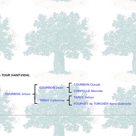
La TOUR SAINT-VIDAL.
COURBON Claude
COURBON Jean
CHAPELLE Mariette
COURBON Jehan
TARDY Jehan
TARDY Catherine
FOURNET de TURCHER Anne Gabrielle