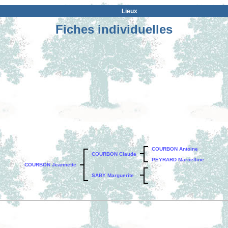
Lieux
Fiches individuelles
COURBON Antoine
COURBON Claude
PEYRARD Marcelline
COURBON Jeannette
SABY Marguerite