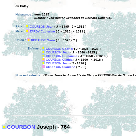
du Balay
Naissance :
vers 1515
(Source : voir fichier Geneanet de Bernard Sanchis).
Père :
COURBON Jean
( J ~ 1495 - J ~ 1582 )
Mère :
TARDY Catherine
( J ~ 1515 - < 1583 )
Union :
REBAUDE Marie
( J ~ 1529 - ? )
Enfants :
COURBON Gabriel
( J ~ 1535 - 1626 )
COURBON Jean
( J ~ 1546 - 1625 )
COURBON Guillaume
( J ~ 1550 - < 1618 )
COURBON Clauda
( J < 1560 - < 1618 )
COURBON Jean
( ? - 1616 )
COURBON Claudine
( ? - ? )
Note individuelle :
Olivier Terra le donne fils de Claude COURBON et de N... de 
COURBON
Joseph - 764