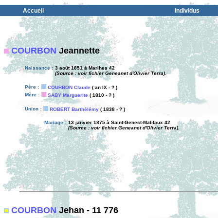
Accueil
Individus
COURBON
Jeannette
Naissance :
3 août 1851 à Marlhes 42
(Source : voir fichier Geneanet d'Olivier Terra).
Père :
COURBON Claude
( an IX - ? )
Mère :
SABY Marguerite
( 1810 - ? )
Union :
ROBERT Barthélémy
( 1838 - ? )
Mariage :
13 janvier 1875 à Saint-Genest-Malifaux 42
(Source : voir fichier Geneanet d'Olivier Terra).
COURBON
Jehan - 11 776