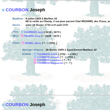
COURBON
Joseph
Baptême :
9 juillet 1669 à Marlhes 42
Né la veille au Champ, il eut pour parrain Vital RICHARD, des Praux, 
Décès :
entre 10 février 1733 et 8 août 1747
Père :
COURBON Jean
( 1619 - 1673 )
Mère :
FRAPPA Anne
( ~ 1635 - 1670 )
Union :
MOREL Marie
( ? - > 1751 )
Mariage religieux :
26 février 1699 à Saint-Genest-Malifaux 42
Enfants :
COURBON André
( 1702 - > 1769 )
COURBON Joseph
( ? - < 1791 )
COURBON Laurence
( ? - ? )
COURBON Marguerite
( ? - ? )
COURBON
Joseph