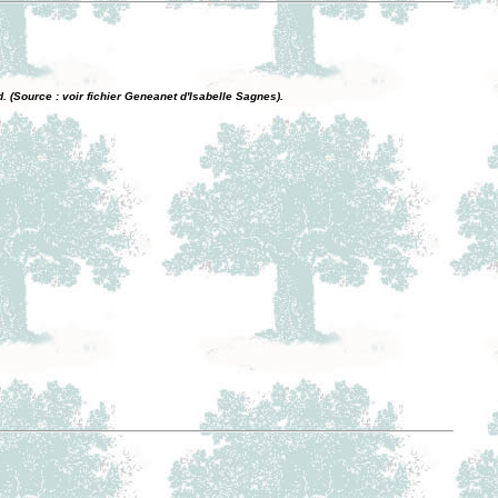
 (Source : voir fichier Geneanet d'Isabelle Sagnes).