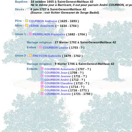
Baptême :
24 octobre 1665 à Saint-Genest-Malifaux 42
Né le même jour à Barricant, il eut pour parrain André COURBON, et 
Décès :
6 juin 1727 à Saint-Genest-Malifaux 42
(Source : voir fichier Geneanet de Serge Badol).
Père :
COURBON Anthoine
( 1625 - 1693 )
Mère :
VERNE Antoinette
( ~ 1634 - 1704 )
Union 1 :
PERRILHON Françoise
( 1682 - 1704 )
Mariage religieux :
27 février 1702 à Saint-Genest-Malifaux 42
Enfant :
COURBON Louise
( 1703 - ? )
Union 2 :
FREYCON Gabrielle
( 1679 - 1762 )
Mariage religieux :
9 février 1706 à Saint-Genest-Malifaux 42
Enfants :
COURBON Antoinette
( 1707 - ? )
COURBON Jean
( 1708 - ? )
COURBON Jeanne
( 1711 - ? )
COURBON André
( 1712 - ? )
COURBON Claudine
( 1712 - ? )
COURBON Marie
( 1714 - ? )
COURBON Jean
( 1716 - 1771 )
COURBON Jeanne
( 1721 - 1750 )