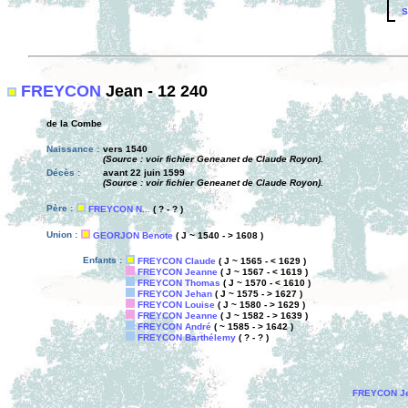
S
FREYCON
Jean - 12 240
de la Combe
Naissance :
vers 1540
(Source : voir fichier Geneanet de Claude Royon).
Décès :
avant 22 juin 1599
(Source : voir fichier Geneanet de Claude Royon).
Père :
FREYCON N...
( ? - ? )
Union :
GEORJON Benote
( J ~ 1540 - > 1608 )
Enfants :
FREYCON Claude
( J ~ 1565 - < 1629 )
FREYCON Jeanne
( J ~ 1567 - < 1619 )
FREYCON Thomas
( J ~ 1570 - < 1610 )
FREYCON Jehan
( J ~ 1575 - > 1627 )
FREYCON Louise
( J ~ 1580 - > 1629 )
FREYCON Jeanne
( J ~ 1582 - > 1639 )
FREYCON André
( ~ 1585 - > 1642 )
FREYCON Barthélemy
( ? - ? )
FREYCON J