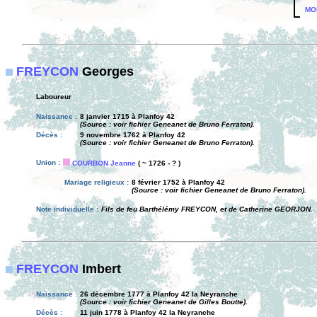
MO
FREYCON
Georges
Laboureur
Naissance :
8 janvier 1715 à Planfoy 42
(Source : voir fichier Geneanet de Bruno Ferraton).
Décès :
9 novembre 1762 à Planfoy 42
(Source : voir fichier Geneanet de Bruno Ferraton).
Union :
COURBON Jeanne
( ~ 1726 - ? )
Mariage religieux :
8 février 1752 à Planfoy 42
(Source : voir fichier Geneanet de Bruno Ferraton).
Note individuelle :
Fils de feu Barthélémy FREYCON, et de Catherine GEORJON.
FREYCON
Imbert
Naissance :
26 décembre 1777 à Planfoy 42 la Neyranche
(Source : voir fichier Geneanet de Gilles Boutte).
Décès :
11 juin 1778 à Planfoy 42 la Neyranche