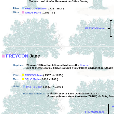
(Source : voir fichier Geneanet de Gilles Boutte).
Père :
FREYCON Pierre
( 1736 - an X )
Mère :
TARDY Marie
( 1755 - ? )
FREYCON Imbert
FREYCON
Jane
Baptême :
28 mars 1634 à Saint-Genest-Malifaux 42 (
Source
)
Née le même jour au Seuve (Source : voir fichier Geneanet de Claude
Père :
FRECON Jean
( 1597 - > 1655 )
Mère :
SEUC Marie
( 1610 - 1700 )
Union :
BASTIE Jean
( 1621 - < 1682 )
Mariage religieux :
8 février 1654 à Saint-Genest-Malifaux 42
Furent présents sieur Alexandre TARDY, du Bois, h
F
FREYCON Jane