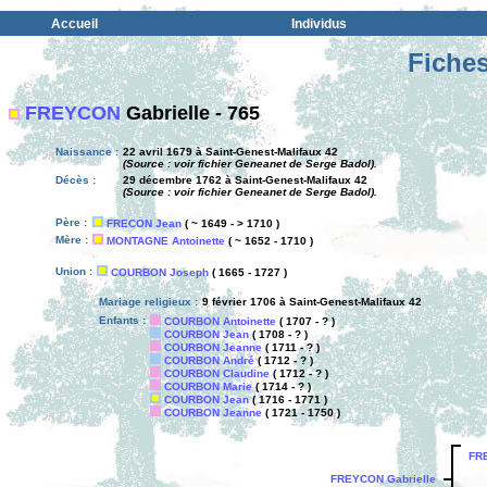
Accueil
Individus
Fiches
FREYCON
Gabrielle - 765
Naissance :
22 avril 1679 à Saint-Genest-Malifaux 42
(Source : voir fichier Geneanet de Serge Badol).
Décès :
29 décembre 1762 à Saint-Genest-Malifaux 42
(Source : voir fichier Geneanet de Serge Badol).
Père :
FRECON Jean
( ~ 1649 - > 1710 )
Mère :
MONTAGNE Antoinette
( ~ 1652 - 1710 )
Union :
COURBON Joseph
( 1665 - 1727 )
Mariage religieux :
9 février 1706 à Saint-Genest-Malifaux 42
Enfants :
COURBON Antoinette
( 1707 - ? )
COURBON Jean
( 1708 - ? )
COURBON Jeanne
( 1711 - ? )
COURBON André
( 1712 - ? )
COURBON Claudine
( 1712 - ? )
COURBON Marie
( 1714 - ? )
COURBON Jean
( 1716 - 1771 )
COURBON Jeanne
( 1721 - 1750 )
FR
FREYCON Gabrielle