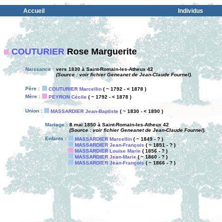
Accueil
Individus
COUTURIER
Rose Marguerite
Naissance :
vers 1830 à Saint-Romain-les-Atheux 42
(Source : voir fichier Geneanet de Jean-Claude Fournel).
Père :
COUTURIER Marcellin
( ~ 1792 - < 1878 )
Mère :
PEYRON Cécile
( ~ 1792 - < 1878 )
Union :
MASSARDIER Jean-Baptiste
( ~ 1830 - < 1890 )
Mariage :
8 mai 1850 à Saint-Romain-les-Atheux 42
(Source : voir fichier Geneanet de Jean-Claude Fournel).
Enfants :
MASSARDIER Marcellin
( ~ 1849 - ? )
MASSARDIER Jean-François
( ~ 1851 - ? )
MASSARDIER Louise Marie
( 1856 - ? )
MASSARDIER Jean-Marie
( ~ 1860 - ? )
MASSARDIER Jean-François
( ~ 1866 - ? )