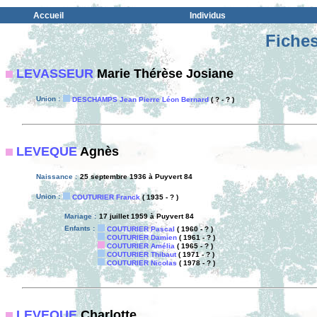
Accueil
Individus
Fiches
LEVASSEUR
Marie Thérèse Josiane
Union :
DESCHAMPS Jean Pierre Léon Bernard
( ? - ? )
LEVEQUE
Agnès
Naissance :
25 septembre 1936 à Puyvert 84
Union :
COUTURIER Franck
( 1935 - ? )
Mariage :
17 juillet 1959 à Puyvert 84
Enfants :
COUTURIER Pascal
( 1960 - ? )
COUTURIER Damien
( 1961 - ? )
COUTURIER Amélia
( 1965 - ? )
COUTURIER Thibaut
( 1971 - ? )
COUTURIER Nicolas
( 1978 - ? )
LEVEQUE
Charlotte