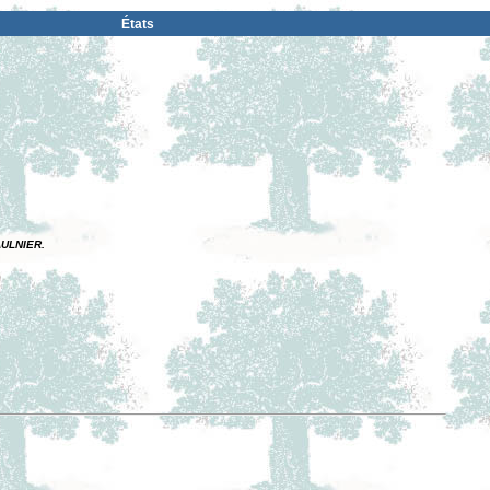
États
AULNIER.