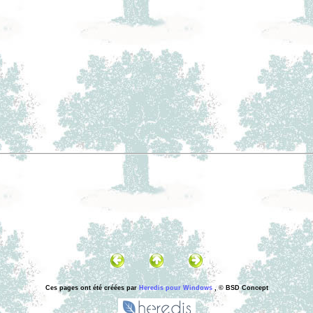
Ces pages ont été créées par
Heredis pour Windows
, © BSD Concept