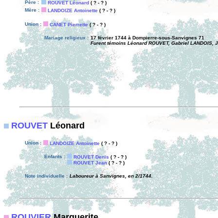
Père :
ROUVET Léonard
( ? - ? )
Mère :
LANDOIZE Antoinette
( ? - ? )
Union :
CANET Pierrette
( ? - ? )
Mariage religieux :
17 février 1744 à Dompierre-sous-Sanvignes 71
Furent témoins Léonard ROUVET, Gabriel LANDOIS, 
ROUVET
Léonard
Union :
LANDOIZE Antoinette
( ? - ? )
Enfants :
ROUVET Denis
( ? - ? )
ROUVET Jean
( ? - ? )
Note individuelle :
Laboureur à Sanvignes, en 2/1744.
ROUVIER
Marguerite