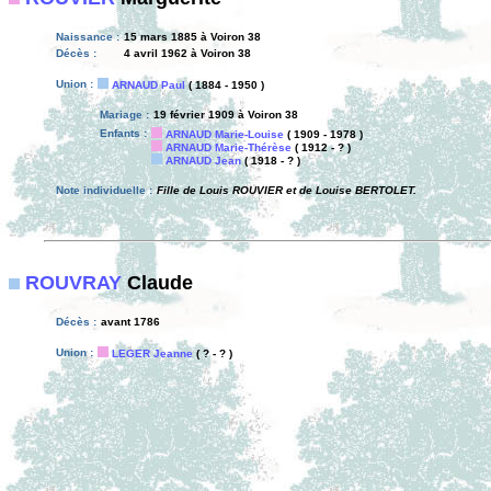
Naissance :
15 mars 1885 à Voiron 38
Décès :
4 avril 1962 à Voiron 38
Union :
ARNAUD Paul
( 1884 - 1950 )
Mariage :
19 février 1909 à Voiron 38
Enfants :
ARNAUD Marie-Louise
( 1909 - 1978 )
ARNAUD Marie-Thérèse
( 1912 - ? )
ARNAUD Jean
( 1918 - ? )
Note individuelle :
Fille de Louis ROUVIER et de Louise BERTOLET.
ROUVRAY
Claude
Décès :
avant 1786
Union :
LEGER Jeanne
( ? - ? )