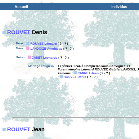
Accueil
Individus
ROUVET
Denis
Père :
ROUVET Léonard
( ? - ? )
Mère :
LANDOIZE Antoinette
( ? - ? )
Union :
CANET Léonarde
( ? - ? )
Mariage religieux :
17 février 1744 à Dompierre-sous-Sanvignes 71
Furent témoins Léonard ROUVET, Gabriel LANDOIS, 
Témoins :
CANNET Jean
( ? - ? )
/
ROUVET Denis
( ? - ? )
ROUVET
Jean