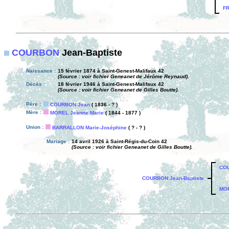
FR
COURBON
Jean-Baptiste
Naissance :
15 février 1874 à Saint-Genest-Malifaux 42
(Source : voir fichier Geneanet de Jérôme Reynaud).
Décès :
18 février 1946 à Saint-Genest-Malifaux 42
(Source : voir fichier Geneanet de Gilles Boutte).
Père :
COURBON Jean
( 1836 - ? )
Mère :
MOREL Jeanne Marie
( 1844 - 1877 )
Union :
BARRALLON Marie-Joséphine
( ? - ? )
Mariage :
14 avril 1926 à Saint-Régis-du-Coin 42
(Source : voir fichier Geneanet de Gilles Boutte).
CO
COURBON Jean-Baptiste
MOR