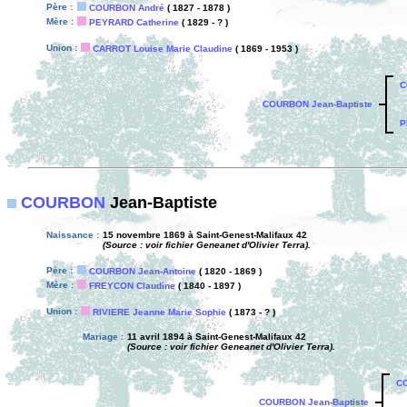
Père :
COURBON André
( 1827 - 1878 )
Mère :
PEYRARD Catherine
( 1829 - ? )
Union :
CARROT Louise Marie Claudine
( 1869 - 1953 )
C
COURBON Jean-Baptiste
P
COURBON
Jean-Baptiste
Naissance :
15 novembre 1869 à Saint-Genest-Malifaux 42
(Source : voir fichier Geneanet d'Olivier Terra).
Père :
COURBON Jean-Antoine
( 1820 - 1869 )
Mère :
FREYCON Claudine
( 1840 - 1897 )
Union :
RIVIERE Jeanne Marie Sophie
( 1873 - ? )
Mariage :
11 avril 1894 à Saint-Genest-Malifaux 42
(Source : voir fichier Geneanet d'Olivier Terra).
CO
COURBON Jean-Baptiste