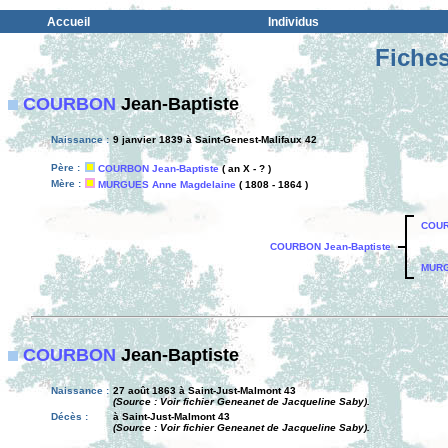
Accueil
Individus
Fiches
COURBON
Jean-Baptiste
Naissance :
9 janvier 1839 à Saint-Genest-Malifaux 42
Père :
COURBON Jean-Baptiste
( an X - ? )
Mère :
MURGUES Anne Magdelaine
( 1808 - 1864 )
COUR
COURBON Jean-Baptiste
MURG
COURBON
Jean-Baptiste
Naissance :
27 août 1863 à Saint-Just-Malmont 43
(Source : Voir fichier Geneanet de Jacqueline Saby).
Décès :
à Saint-Just-Malmont 43
(Source : Voir fichier Geneanet de Jacqueline Saby).