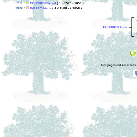
Père :
COURBON Benoît
( J ~ 1570 - 1653 )
Mère :
BALLEY Marie
( J < 1580 - > 1650 )
COURBON Anne
Ces pages ont été créées