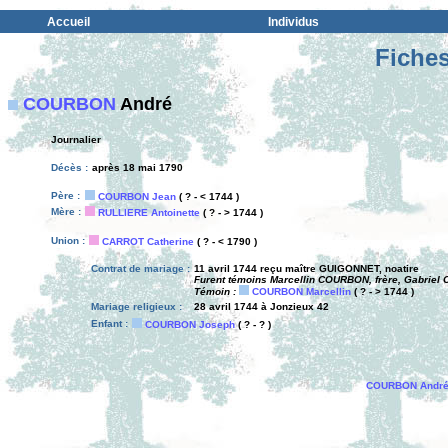
Accueil
Individus
Fiches
COURBON
André
Journalier
Décès :
après 18 mai 1790
Père :
COURBON Jean
( ? - < 1744 )
Mère :
RULLIERE Antoinette
( ? - > 1744 )
Union :
CARROT Catherine
( ? - < 1790 )
Contrat de mariage :
11 avril 1744 reçu maître GUIGONNET, noatire
Furent témoins Marcellin COURBON, frère, Gabriel 
Témoin :
COURBON Marcellin
( ? - > 1744 )
Mariage religieux :
28 avril 1744 à Jonzieux 42
Enfant :
COURBON Joseph
( ? - ? )
COURBON Andr