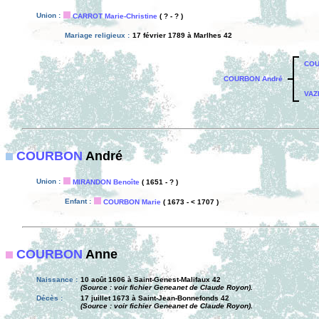
Union :
CARROT Marie-Christine
( ? - ? )
Mariage religieux :
17 février 1789 à Marlhes 42
COU
COURBON André
VAZ
COURBON
André
Union :
MIRANDON Benoîte
( 1651 - ? )
Enfant :
COURBON Marie
( 1673 - < 1707 )
COURBON
Anne
Naissance :
10 août 1606 à Saint-Genest-Malifaux 42
(Source : voir fichier Geneanet de Claude Royon).
Décès :
17 juillet 1673 à Saint-Jean-Bonnefonds 42
(Source : voir fichier Geneanet de Claude Royon).