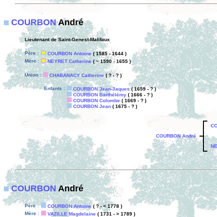
COURBON
André
Lieutenant de Saint-Genest-Malifaux
Père :
COURBON Antoine
( 1585 - 1644 )
Mère :
NEYRET Catherine
( ~ 1590 - 1655 )
Union :
CHABANACY Catherine
( ? - ? )
Enfants :
COURBON Jean-Jaques
( 1659 - ? )
COURBON Barthélémy
( 1666 - ? )
COURBON Colombe
( 1669 - ? )
COURBON Jean
( 1675 - ? )
CO
COURBON André
NE
COURBON
André
Père :
COURBON Antoine
( ? - < 1778 )
Mère :
VAZILLE Magdelaine
( 1731 - > 1789 )