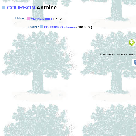
COURBON
Antoine
Union :
VERNE Louise
( ? - ? )
Enfant :
COURBON Guillaume
( 1628 - ? )
Ces pages ont été créées