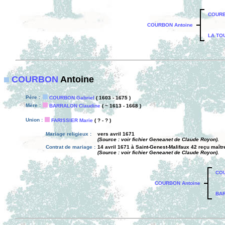
COURB
COURBON Antoine
LA TOU
COURBON
Antoine
Père :
COURBON Gabriel
( 1603 - 1675 )
Mère :
BARRALON Claudine
( ~ 1613 - 1668 )
Union :
FARISSIER Marie
( ? - ? )
Mariage religieux :
vers avril 1671
(Source : voir fichier Geneanet de Claude Royon).
Contrat de mariage :
14 avril 1671 à Saint-Genest-Malifaux 42 reçu maî
(Source : voir fichier Geneanet de Claude Royon).
COU
COURBON Antoine
BAR