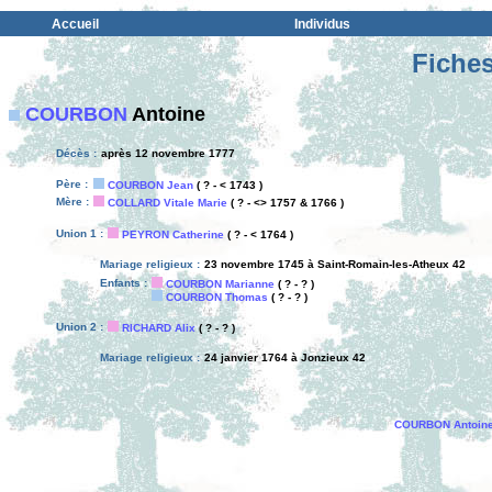
Accueil
Individus
Fiches
COURBON
Antoine
Décès :
après 12 novembre 1777
Père :
COURBON Jean
( ? - < 1743 )
Mère :
COLLARD Vitale Marie
( ? - <> 1757 & 1766 )
Union 1 :
PEYRON Catherine
( ? - < 1764 )
Mariage religieux :
23 novembre 1745 à Saint-Romain-les-Atheux 42
Enfants :
COURBON Marianne
( ? - ? )
COURBON Thomas
( ? - ? )
Union 2 :
RICHARD Alix
( ? - ? )
Mariage religieux :
24 janvier 1764 à Jonzieux 42
COURBON Antoin