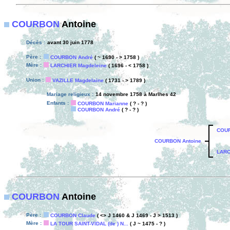
COURBON
Antoine
Décès :
avant 30 juin 1778
Père :
COURBON André
( ~ 1690 - > 1758 )
Mère :
LARCHIER Magdeleine
( 1696 - < 1758 )
Union :
VAZILLE Magdelaine
( 1731 - > 1789 )
Mariage religieux :
14 novembre 1758 à Marlhes 42
Enfants :
COURBON Marianne
( ? - ? )
COURBON André
( ? - ? )
COUR
COURBON Antoine
LARC
COURBON
Antoine
Père :
COURBON Claude
( <> J 1460 & J 1469 - J > 1513 )
Mère :
LA TOUR SAINT-VIDAL (de ) N...
( J ~ 1475 - ? )