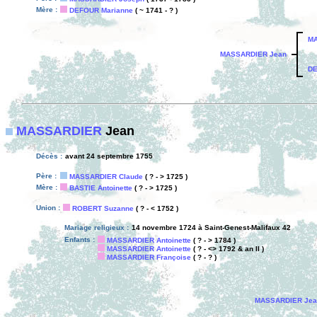
Mère :
DEFOUR Marianne
( ~ 1741 - ? )
MA
MASSARDIER Jean
DE
MASSARDIER
Jean
Décès :
avant 24 septembre 1755
Père :
MASSARDIER Claude
( ? - > 1725 )
Mère :
BASTIE Antoinette
( ? - > 1725 )
Union :
ROBERT Suzanne
( ? - < 1752 )
Mariage religieux :
14 novembre 1724 à Saint-Genest-Malifaux 42
Enfants :
MASSARDIER Antoinette
( ? - > 1784 )
MASSARDIER Antoinette
( ? - <> 1792 & an II )
MASSARDIER Françoise
( ? - ? )
MASSARDIER Jea