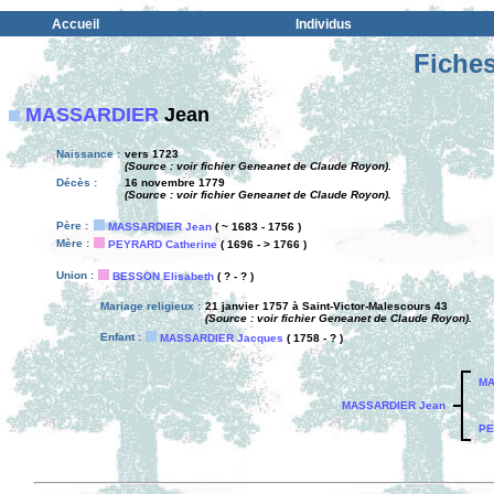
Accueil
Individus
Fiches
MASSARDIER
Jean
Naissance :
vers 1723
(Source : voir fichier Geneanet de Claude Royon).
Décès :
16 novembre 1779
(Source : voir fichier Geneanet de Claude Royon).
Père :
MASSARDIER Jean
( ~ 1683 - 1756 )
Mère :
PEYRARD Catherine
( 1696 - > 1766 )
Union :
BESSON Elisabeth
( ? - ? )
Mariage religieux :
21 janvier 1757 à Saint-Victor-Malescours 43
(Source : voir fichier Geneanet de Claude Royon).
Enfant :
MASSARDIER Jacques
( 1758 - ? )
MA
MASSARDIER Jean
PE