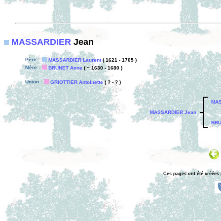
MASSARDIER
Jean
Père :
MASSARDIER Laurent
( 1621 - 1705 )
Mère :
BRUNET Anne
( ~ 1630 - 1680 )
Union :
GRIOTTIER Antoinette
( ? - ? )
MAS
MASSARDIER Jean
BRU
Ces pages ont été créées