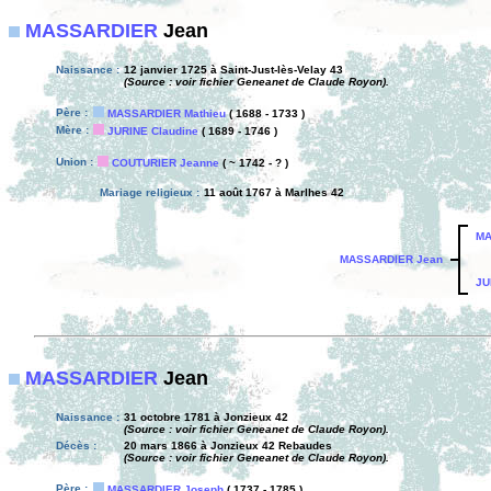
MASSARDIER
Jean
Naissance :
12 janvier 1725 à Saint-Just-lès-Velay 43
(Source : voir fichier Geneanet de Claude Royon).
Père :
MASSARDIER Mathieu
( 1688 - 1733 )
Mère :
JURINE Claudine
( 1689 - 1746 )
Union :
COUTURIER Jeanne
( ~ 1742 - ? )
Mariage religieux :
11 août 1767 à Marlhes 42
MA
MASSARDIER Jean
JU
MASSARDIER
Jean
Naissance :
31 octobre 1781 à Jonzieux 42
(Source : voir fichier Geneanet de Claude Royon).
Décès :
20 mars 1866 à Jonzieux 42 Rebaudes
(Source : voir fichier Geneanet de Claude Royon).
Père :
MASSARDIER Joseph
( 1737 - 1785 )