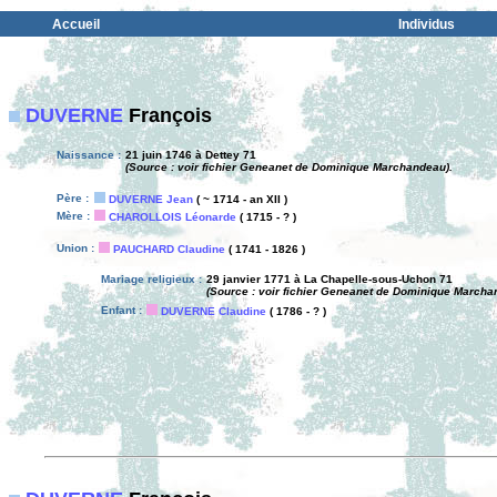
Accueil
Individus
DUVERNE
François
Naissance :
21 juin 1746 à Dettey 71
(Source : voir fichier Geneanet de Dominique Marchandeau).
Père :
DUVERNE Jean
( ~ 1714 - an XII )
Mère :
CHAROLLOIS Léonarde
( 1715 - ? )
Union :
PAUCHARD Claudine
( 1741 - 1826 )
Mariage religieux :
29 janvier 1771 à La Chapelle-sous-Uchon 71
(Source : voir fichier Geneanet de Dominique Marcha
Enfant :
DUVERNE Claudine
( 1786 - ? )