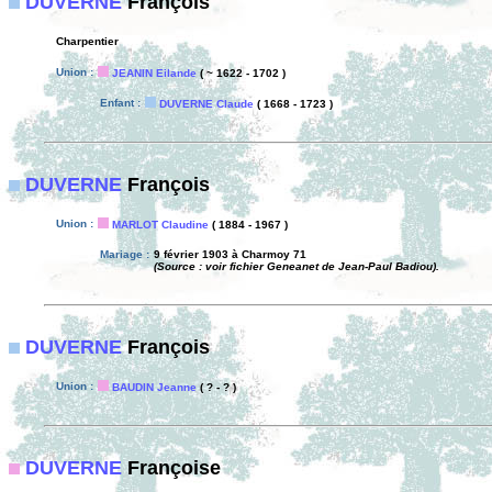
DUVERNE
François
Charpentier
Union :
JEANIN Eilande
( ~ 1622 - 1702 )
Enfant :
DUVERNE Claude
( 1668 - 1723 )
DUVERNE
François
Union :
MARLOT Claudine
( 1884 - 1967 )
Mariage :
9 février 1903 à Charmoy 71
(Source : voir fichier Geneanet de Jean-Paul Badiou).
DUVERNE
François
Union :
BAUDIN Jeanne
( ? - ? )
DUVERNE
Françoise