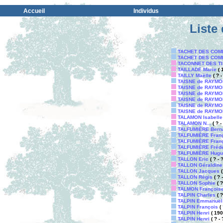
Accueil
Individus
Liste
TACHET DES COM
TACHET DES COMB
TACONNET DES TI
TAILLADE Marie
( 
TAILLY Maëlle
( ? -
TAISNE de RAYMON
TAISNE de RAYMON
TAISNE de RAYMONV
TAISNE de RAYMON
TAISNE de RAYMONV
TAISNE de RAYMON
TALAMON Isabelle
TALAMON N...
( ? - 
TALFUMIÈRE Bern
TALFUMIÈRE Fran
TALFUMIÈRE Fran
TALFUMIÈRE Frédé
TALFUMIÈRE Hugu
TALLON Eric
( ? - ?
TALLON Géraldine
TALLON Jacques
(
TALLON Régis
( ? -
TALLON Sophie
( ?
TALMON François
TALPIN Charles
( ?
TALPIN Emmanuel
TALPIN François
( 
TALPIN Henri
( 190
TALPIN Henri
( ? - 