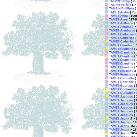
TALPIN Jacky
( ? -
TALPIN Valérie
( ? 
TAMAIN Philibert
( 
TAMET André
( ? -
TAMET Anna
( 1608
TAMET Anne
( 1740
TAMET Anthoine
( 
TAMET Antoine
( ? 
TAMET Antoinette
(
TAMET Catherine
(
TAMET Catherine
(
TAMET Catherine
(
TAMET Claude
( ~ 
TAMET Claudine
( 
TAMET Claudine
( 
TAMET Claudine
( 
TAMET Claudine
( 
TAMET Claudine
( ?
TAMET Claudine
( ?
TAMET Etienne
( J 
TAMET Françoise
(
TAMET Gabrielle
( 
TAMET Gabrielle
( 
TAMET Georges
( 1
TAMET Guillaume
(
TAMET Guillaume
(
TAMET Jacques
( 
TAMET Jacques
( 1
TAMET Jacques
( 1
TAMET Jacques
( 1
TAMET Jacques
( ?
TAMET Jacques
( ?
TAMET Jean
( J ~ 
TAMET Jean
( ~ 160
TAMET Jean
( 1612 
TAMET Jean
( ~ 16
TAMET Jean
( 1657 
TAMET Jean
( 1667 