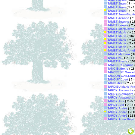
TAMET Jean
( ? - >
TAMET Jean
( ? - 1
TAMET Jean
( ? - <
TAMET Jean-Bapti
TAMET Jeanne
( ~ 
TAMET Jeanne
( 18
TAMET Louise
( ? -
TAMET Marguerite
TAMET Marie
( ~ 1
TAMET Marie
( 167
TAMET Marie
( ~ 16
TAMET Marie
( ? - 
TAMET Marie
( ? - 
TAMET Marie-Antoi
TAMET Mathieu
( 1
TAMET N...
( ? - ? )
TAMET Pierre
( 158
TAMISIER Jeanne
(
TANC Eudoxie
( 18
TANCREDE Marcel
TANDON GAILLARD
TANGUY José
( ? -
TARDI Jean
( ? - >
TARDIEU Marie-Fr
TARDY Alexandre
(
TARDY Alexandre
(
TARDY Alexandre M
TARDY Alix
( ? - > 
TARDY Alix
( ? - ? )
TARDY André
( J 1
TARDY André
( J 1
TARDY André
( 163
TARDY Anna Baptis