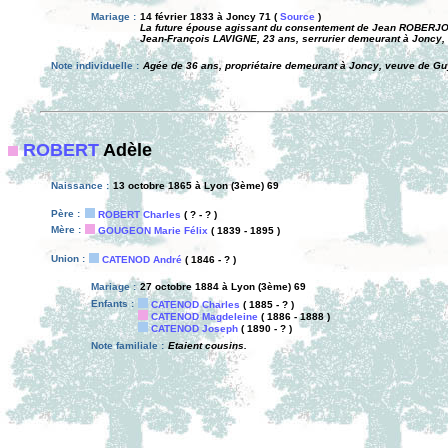
Mariage :
14 février 1833 à Joncy 71 (
Source
)
La future épouse agissant du consentement de Jean ROBERJOT,
Jean-François LAVIGNE, 23 ans, serrurier demeurant à Joncy, e
Note individuelle :
Agée de 36 ans, propriétaire demeurant à Joncy, veuve de Gu
ROBERT
Adèle
Naissance :
13 octobre 1865 à Lyon (3ème) 69
Père :
ROBERT Charles
( ? - ? )
Mère :
GOUGEON Marie Félix
( 1839 - 1895 )
Union :
CATENOD André
( 1846 - ? )
Mariage :
27 octobre 1884 à Lyon (3ème) 69
Enfants :
CATENOD Charles
( 1885 - ? )
CATENOD Magdeleine
( 1886 - 1888 )
CATENOD Joseph
( 1890 - ? )
Note familiale :
Etaient cousins.