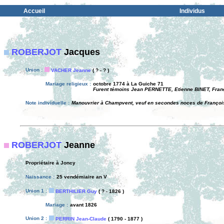
Accueil
Individus
ROBERJOT
Jacques
Union :
VACHER Jeanne
( ? - ? )
Mariage religieux :
octobre 1774 à La Guiche 71
Furent témoins Jean PERNETTE, Etienne BINET, Fra
Note individuelle :
Manouvrier à Champvent, veuf en secondes noces de Françoi
ROBERJOT
Jeanne
Propriétaire à Joncy
Naissance :
25 vendémiaire an V
Union 1 :
BERTHILIER Guy
( ? - 1826 )
Mariage :
avant 1826
Union 2 :
PERRIN Jean-Claude
( 1790 - 1877 )