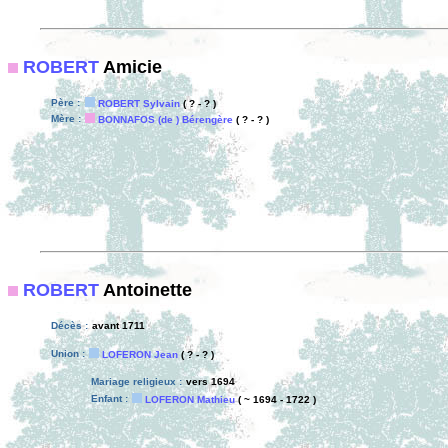
ROBERT
Amicie
Père :
ROBERT Sylvain
( ? - ? )
Mère :
BONNAFOS (de ) Bérengère
( ? - ? )
ROBERT
Antoinette
Décès :
avant 1711
Union :
LOFERON Jean
( ? - ? )
Mariage religieux :
vers 1694
Enfant :
LOFERON Mathieu
( ~ 1694 - 1722 )