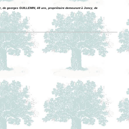
, de georges GUILLEMIN, 48 ans, propriétaire demeurant à Joncy, de