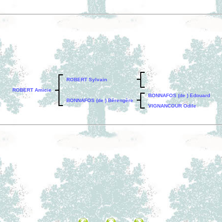
ROBERT Sylvain
ROBERT Amicie
BONNAFOS (de ) Edouard
BONNAFOS (de ) Bérengère
VIGNANCOUR Odile