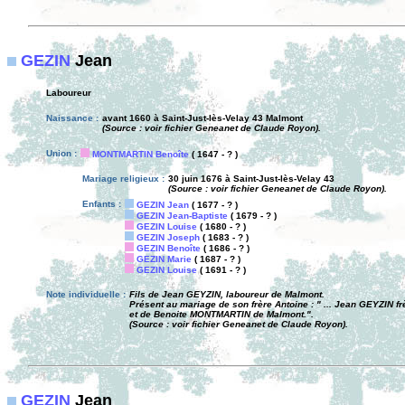
GEZIN
Jean
Laboureur
Naissance :
avant 1660 à Saint-Just-lès-Velay 43 Malmont
(Source : voir fichier Geneanet de Claude Royon).
Union :
MONTMARTIN Benoîte
( 1647 - ? )
Mariage religieux :
30 juin 1676 à Saint-Just-lès-Velay 43
(Source : voir fichier Geneanet de Claude Royon).
Enfants :
GEZIN Jean
( 1677 - ? )
GEZIN Jean-Baptiste
( 1679 - ? )
GEZIN Louise
( 1680 - ? )
GEZIN Joseph
( 1683 - ? )
GEZIN Benoîte
( 1686 - ? )
GEZIN Marie
( 1687 - ? )
GEZIN Louise
( 1691 - ? )
Note individuelle :
Fils de Jean GEYZIN, laboureur de Malmont.
Présent au mariage de son frère Antoine : " ... Jean GEYZIN frèr
et de Benoite MONTMARTIN de Malmont.".
(Source : voir fichier Geneanet de Claude Royon).
GEZIN
Jean