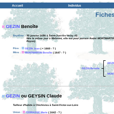
Accueil
Individus
Fiches
GEZIN
Benoîte
Baptême :
30 janvier 1686 à Saint-Just-lès-Velay 43
Née le même jour à Malmont, elle eut pour parrain André MONTMARTIN, 
Royon).
Père :
GEZIN Jean
( < 1660 - ? )
Mère :
MONTMARTIN Benoîte
( 1647 - ? )
GEZI
GEZIN Benoîte
MONT
GEZIN
ou GEYSIN Claude
Tailleur d'habits à Chichivieu à Saint-Victor-sur-Loire
Union :
TERRASSE Marie
( 1642 - ? )