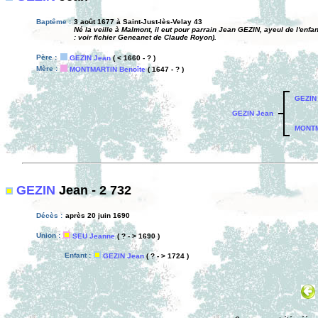
Baptême :
3 août 1677 à Saint-Just-lès-Velay 43
Né la veille à Malmont, il eut pour parrain Jean GEZIN, ayeul de l'en
: voir fichier Geneanet de Claude Royon).
Père :
GEZIN Jean
( < 1660 - ? )
Mère :
MONTMARTIN Benoîte
( 1647 - ? )
GEZIN
GEZIN Jean
MONTM
GEZIN
Jean - 2 732
Décès :
après 20 juin 1690
Union :
SEU Jeanne
( ? - > 1690 )
Enfant :
GEZIN Jean
( ? - > 1724 )