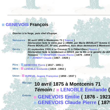
GENEVOIS
François
Ouvrier à la forge, puis chef d'équipe
Naissance :
30 avril 1852 à Montcenis 71 (
Source
)
Déclaration faite le mêm jour à 15h00, par Marie BOUILLET femme C
Pierre BOUILLOT, 30 ans, puddleur, tous deux demeurznt à Montcenis
Décès :
21 septembre 1920 à Le Creusot 71 à l'Hôtel-Dieu (
Source
)
Déclaration faite le lendemain à 10h15, par le fils et le gendre du déf
Témoins :
GENEVOIS Claude Pierre
( 1879 - 1959 )
/
JONDOT Claude
( 1867 - 1928 )
Père :
GENEVOIS Pierre
( 1817 - 1851 )
Mère :
LENOBLE Emilande
( 1819 - 1902 )
Union :
DUREUIL Jeanne Françoise
( 1850 - 1937 )
Mariage :
10 avril 1875 à Montcenis 71
Témoin :
LENOBLE Emilande
(
Enfants :
GENEVOIS Emilie
( 1876 - 1921
GENEVOIS Claude Pierre
( 187