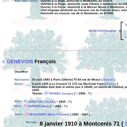
Note individuelle :
Ouvrier à la forge, domicilié à Montcenis, en 4/1875.
Ouvrier à la Forge, domicilié route d'Autun à montcenis, en 2/
Ouvrier à la Forge, domicilié à la Maison Neuve à Montcenis, 
Chef d'équipe domicilié au Creusot, rue du Pont du Souci, ma
Domicilié au creusot, rue de la Roumanie, en 4/1906.
G
GENEVOIS François
L
GENEVOIS
François
Chauffeur
Naissance :
25 août 1883 à Paris (19ème) 75 84 rue de Meaux (
Source
)
Décès :
5 avril 1935 à Le Creusot 71 175 rue Maréchal Foch (
Source
)
Déclaration faite faite le même jour à 16h40, en mairie du Creusot, par
1935.
Témoin :
THOMAS Jacques
( ~ 1906 - ? )
Père :
GENEVOIS Claude
( ~ 1845 - ? )
Mère :
GARNIER Marie
( ~ 1862 - ? )
Union :
DESCHAMPS Marie Elisabeth
( 1881 - 1963 )
Mariage :
8 janvier 1910 à Montcenis 71 (