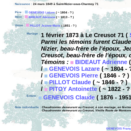
Naissance :
24 mars 1849 à Saint-Nizier-sous-Charmoy 71
Père :
GENEVOIS Lazare
( ~ 1804 - ? )
Mère :
BIDEAUT Adrienne
( ~ 1813 - ? )
Union :
PILLOT Jeanne-Marie
( 1851 - ? )
Mariage :
1 février 1873 à Le Creusot 71 (
Parmi les témoins furent Claud
Nizier, beau-frère de l'époux, 
Creusot, beau-frère de l'époux, 
Témoins :
BIDEAUT Adrienne
(
/
GENEVOIS Lazare
( ~ 1804 - 
/
GENEVOIS Pierre
( 1846 - ? )
/
PILLOT Claude
( ~ 1846 - ? )
/
PITOY Antoinette
( ~ 1822 - ?
Enfant :
GENEVOIS Claude
( 1876 - 1951
Note individuelle :
Chaudronnier demeurant au Creusot, à son mariage, en févrie
Chaudronnier demeurant au Creusot, Vieille Route de Montcenis
GENEVOIS Franç