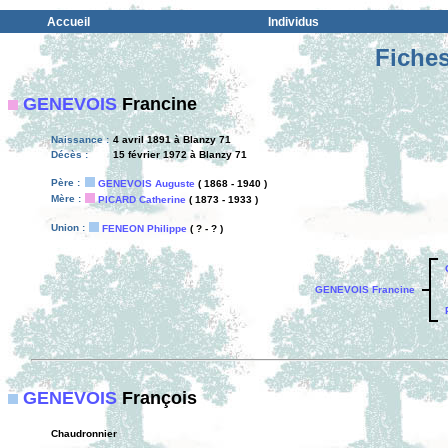
Accueil
Individus
Fiches
GENEVOIS
Francine
Naissance :
4 avril 1891 à Blanzy 71
Décès :
15 février 1972 à Blanzy 71
Père :
GENEVOIS Auguste
( 1868 - 1940 )
Mère :
PICARD Catherine
( 1873 - 1933 )
Union :
FENEON Philippe
( ? - ? )
GENEVOIS Francine
GENEVOIS
François
Chaudronnier