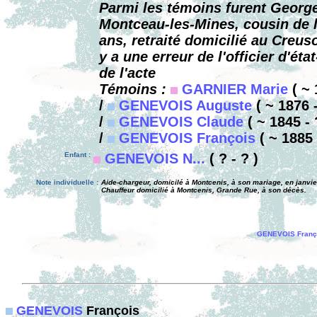
Parmi les témoins furent Georg
Montceau-les-Mines, cousin de l
ans, retraité domicilié au Creuso
y a une erreur de l'officier d'éta
de l'acte
Témoins :
GARNIER Marie
( ~ 
/
GENEVOIS Auguste
( ~ 1876 -
/
GENEVOIS Claude
( ~ 1845 - 
/
GENEVOIS François
( ~ 1885 
Enfant :
GENEVOIS N...
( ? - ? )
Note individuelle :
Aide-chargeur, domicilé à Montcenis, à son mariage, en janvie
Chauffeur domicilié à Montcenis, Grande Rue, à son décès.
GENEVOIS Franç
GENEVOIS
François