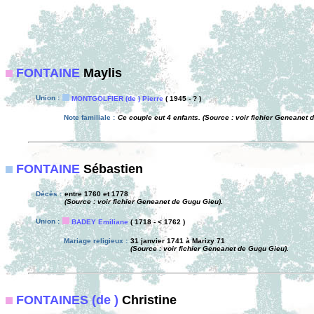
FONTAINE
Maylis
Union :
MONTGOLFIER (de ) Pierre
( 1945 - ? )
Note familiale :
Ce couple eut 4 enfants. (Source : voir fichier Geneanet 
FONTAINE
Sébastien
Décès :
entre 1760 et 1778
(Source : voir fichier Geneanet de Gugu Gieu).
Union :
BADEY Emiliane
( 1718 - < 1762 )
Mariage religieux :
31 janvier 1741 à Marizy 71
(Source : voir fichier Geneanet de Gugu Gieu).
FONTAINES (de )
Christine