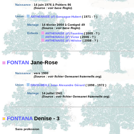
Naissance :
14 juin 1976 à Poitiers 86
(Source : voir base Roglo).
Union :
ANTHENAISE (d') Gonzague-Hubert
( 1971 - ? )
Mariage :
14 février 2004 à Contigné 49
(Source : voir base Roglo).
Enfants :
ANTHENAISE (d') Faustine
( 2005 - ? )
ANTHENAISE (d') Victor
( 2006 - ? )
ANTHENAISE (d') Héloïse
( 2008 - ? )
FONTAN
Jane-Rose
Naissance :
vers 1900
(Source : voir fichier Geneanet fraternelle.org).
Union :
DAVID-WEILL Jean Alexandre Gérard
( 1898 - 1972 )
Mariage :
14 juillet 1941
(Source : voir fichier Geneanet fraternelle.org).
FONTANA
Denise - 3
Sans profession