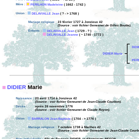
Mère :
PERILHON Madeleine
( 1662 - 1742 )
Union :
DELAVIALLE Jean
( ? - > 1768 )
Mariage religieux :
23 février 1727 à Jonzieux 42
(Source : voir fichier Geneanet de Gilles Boutte).
Enfants :
DELAVIALLE Jean
( 1729 - ? )
DELAVIALLE Jeanne
( ~ 1740 - 1772 )
DIDI
DIDIER Marie
PER
DIDIER
Marie
Naissance :
23 avril 1714 à Jonzieux 42
(Source : voir fichier Geneanet de Jean-Claude Courbon).
Décès :
après 26 novembre 1776
(Source : voir fichier Geneanet de Claude Royon).
Union :
BARRALON Jean-Baptiste
( 1704 - > 1776 )
Mariage religieux :
7 octobre 1738 à Marlhes 42
(Source : voir fichier Geneanet de Jean-Claude Courb
Note individuelle :
Fils de François DIDIER, et d'Antoinette BESON.