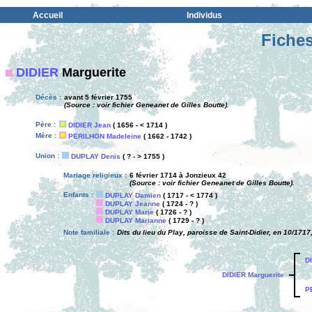
Accueil
Individus
Fiches
DIDIER
Marguerite
Décès :
avant 5 février 1755
(Source : voir fichier Geneanet de Gilles Boutte).
Père :
DIDIER Jean
( 1656 - < 1714 )
Mère :
PERILHON Madeleine
( 1662 - 1742 )
Union :
DUPLAY Denis
( ? - > 1755 )
Mariage religieux :
6 février 1714 à Jonzieux 42
(Source : voir fichier Geneanet de Gilles Boutte).
Enfants :
DUPLAY Damien
( 1717 - < 1774 )
DUPLAY Jeanne
( 1724 - ? )
DUPLAY Marie
( 1726 - ? )
DUPLAY Marianne
( 1729 - ? )
Note familiale :
Dits du lieu du Play, paroisse de Saint-Didier, en 10/1717
D
DIDIER Marguerite
P