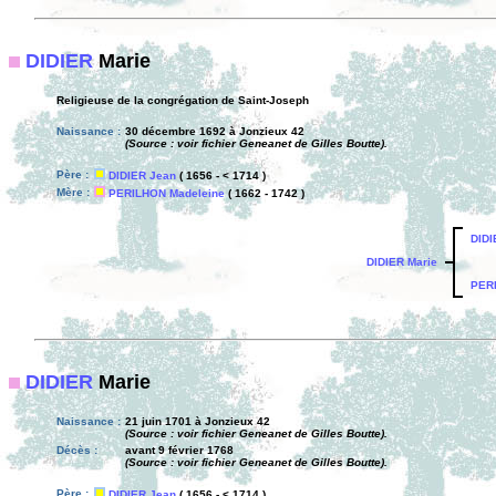
DIDIER
Marie
Religieuse de la congrégation de Saint-Joseph
Naissance :
30 décembre 1692 à Jonzieux 42
(Source : voir fichier Geneanet de Gilles Boutte).
Père :
DIDIER Jean
( 1656 - < 1714 )
Mère :
PERILHON Madeleine
( 1662 - 1742 )
DIDI
DIDIER Marie
PER
DIDIER
Marie
Naissance :
21 juin 1701 à Jonzieux 42
(Source : voir fichier Geneanet de Gilles Boutte).
Décès :
avant 9 février 1768
(Source : voir fichier Geneanet de Gilles Boutte).
Père :
DIDIER Jean
( 1656 - < 1714 )