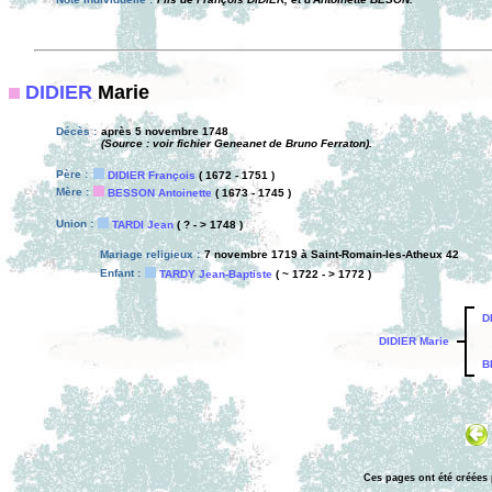
DIDIER
Marie
Décès :
après 5 novembre 1748
(Source : voir fichier Geneanet de Bruno Ferraton).
Père :
DIDIER François
( 1672 - 1751 )
Mère :
BESSON Antoinette
( 1673 - 1745 )
Union :
TARDI Jean
( ? - > 1748 )
Mariage religieux :
7 novembre 1719 à Saint-Romain-les-Atheux 42
Enfant :
TARDY Jean-Baptiste
( ~ 1722 - > 1772 )
D
DIDIER Marie
B
Ces pages ont été créées