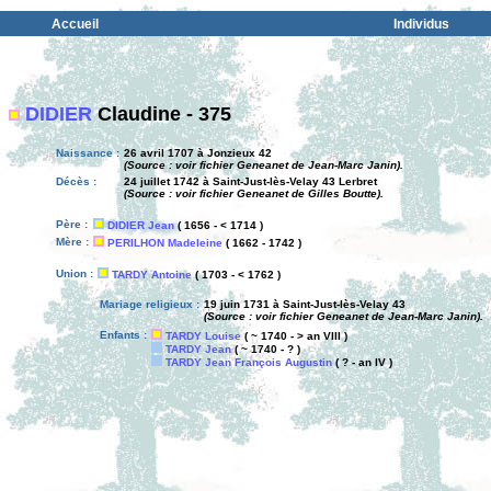
Accueil
Individus
DIDIER
Claudine - 375
Naissance :
26 avril 1707 à Jonzieux 42
(Source : voir fichier Geneanet de Jean-Marc Janin).
Décès :
24 juillet 1742 à Saint-Just-lès-Velay 43 Lerbret
(Source : voir fichier Geneanet de Gilles Boutte).
Père :
DIDIER Jean
( 1656 - < 1714 )
Mère :
PERILHON Madeleine
( 1662 - 1742 )
Union :
TARDY Antoine
( 1703 - < 1762 )
Mariage religieux :
19 juin 1731 à Saint-Just-lès-Velay 43
(Source : voir fichier Geneanet de Jean-Marc Janin).
Enfants :
TARDY Louise
( ~ 1740 - > an VIII )
TARDY Jean
( ~ 1740 - ? )
TARDY Jean François Augustin
( ? - an IV )