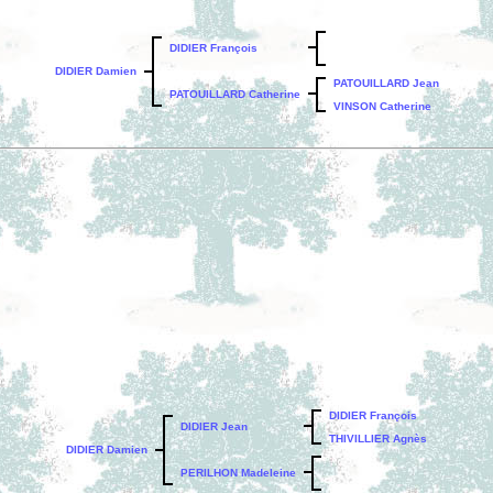
DIDIER François
DIDIER Damien
PATOUILLARD Jean
PATOUILLARD Catherine
VINSON Catherine
DIDIER François
DIDIER Jean
THIVILLIER Agnès
DIDIER Damien
PERILHON Madeleine