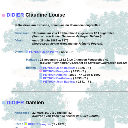
DIDIER
Claudine Louise
Cultivatrice aux Brosses, commune du Chambon-Feugerolles
Naissance :
19 prairial an VI à Le Chambon-Feugerolles 42 Feugerolles
(Source : voir fichier Geneanet de Roger Thibaud).
Décès :
entre 28 juin 1869 et 1872
(Source:voir fichier Geneanet de Frédéric Peyron).
Union :
PEYRON Jean-Pierre
( an VI - ? )
Mariage :
21 novembre 1822 à Le Chambon-Feugerolles 42
(Source : voir fichier Geneanet de Christian Lauranson-Rosaz).
Enfants :
PEYRON Jean-Baptiste
( 1826 - ? )
PEYRON Françoise
( 1833 - ? )
PEYRON Antoine
( 1836 - <> 1895 & 1902 )
PEYRON Barthélémy
( 1839 - ? )
PEYRON Jean-Baptiste
( 1841 - ? )
DIDIER
Damien
Naissance :
22 mars 1670 à Jonzieux 42
(Source : voir fichier Geneanet de Gilles Boutte).
Père :
DIDIER François
( ? - 1676 )