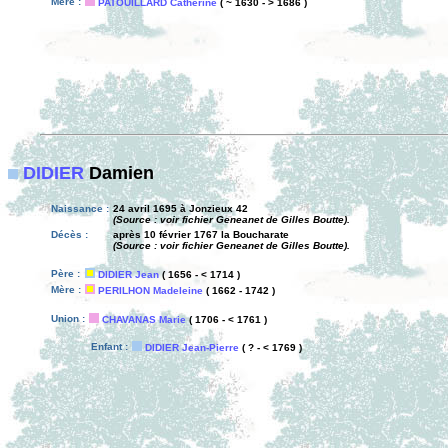
Mère :
PATOUILLARD Catherine
( ~ 1630 - > 1686 )
DIDIER
Damien
Naissance :
24 avril 1695 à Jonzieux 42
(Source : voir fichier Geneanet de Gilles Boutte).
Décès :
après 10 février 1767 la Boucharate
(Source : voir fichier Geneanet de Gilles Boutte).
Père :
DIDIER Jean
( 1656 - < 1714 )
Mère :
PERILHON Madeleine
( 1662 - 1742 )
Union :
CHAVANAS Marie
( 1706 - < 1761 )
Enfant :
DIDIER Jean-Pierre
( ? - < 1769 )