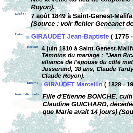
Royon).
Décès :
7 août 1849 à Saint-Genest-Malifa
(Source : voir fichier Geneanet d
Union :
GIRAUDET Jean-Baptiste
( 1775 -
Mariage :
4 juin 1810 à Saint-Genest-Malif
Témoins du mariage : "Jean Richa
alliance de l'épouse du côté mat
Josserand, 38 ans, Claude Tardy,
Claude Royon).
Enfant :
GIRAUDET Marcellin
( 1828 - 19
Note individuelle :
Fille d'Etienne BONCHE, culti
Claudine GUICHARD, décédée l
que Marie avait 14 jours) (So