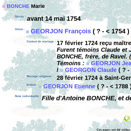
BONCHE
Marie
Décès :
avant 14 mai 1754
Union :
GEORJON François
( ? - < 1754 )
Contrat de mariage :
17 février 1724 reçu maîtr
Furent témoins Claude et
BONCHE, frère, de Ravel. 
Témoins :
GEORJON Jean
/
GEORGON Claude
( ? -
Mariage religieux :
28 février 1724 à Saint-Ge
Enfant :
GEORJON Etienne
( ? - < 1788 
Note individuelle :
Fille d'Antoine BONCHE, et d
Ces pages ont été créées