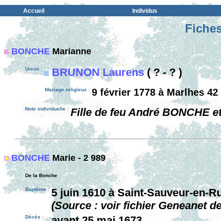
Accueil
Individus
Fiches
BONCHE
Marianne
Union :
BRUNON Laurens
( ? - ? )
Mariage religieux :
9 février 1778 à Marlhes 42
Note individuelle :
Fille de feu André BONCHE e
BONCHE
Marie - 2 989
De la Bonche
Baptême :
5 juin 1610 à Saint-Sauveur-en-R
(Source : voir fichier Geneanet d
Décès :
avant 25 mai 1673