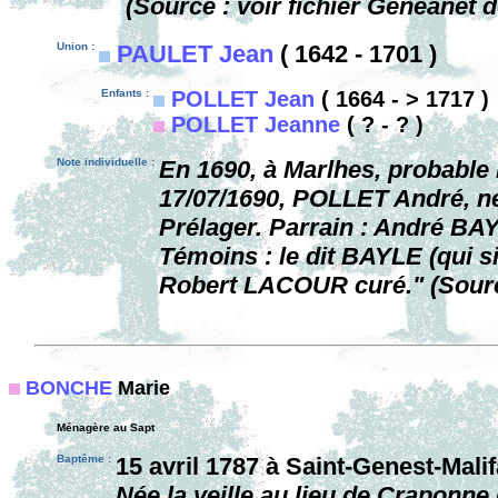
(Source : voir fichier Geneanet 
Union :
PAULET Jean
( 1642 - 1701 )
Enfants :
POLLET Jean
( 1664 - > 1717 )
POLLET Jeanne
( ? - ? )
Note individuelle :
En 1690, à Marlhes, probable m
17/07/1690, POLLET André, né
Prélager. Parrain : André BA
Témoins : le dit BAYLE (qui 
Robert LACOUR curé." (Source
BONCHE
Marie
Ménagère au Sapt
Baptême :
15 avril 1787 à Saint-Genest-Mali
Née la veille au lieu de Craponne