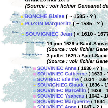
(Source : voir fichier Geneanet d
Père :
BONCHE Blaise
( ~ 1585 - ? )
Mère :
POZON Marguerite
( ~ 1585 - ? )
Union :
SOUVIGNIEC Jean
( < 1610 - 1677
Contrat de mariage :
19 juin 1629 à Saint-Sauv
(Source : voir fichier Gen
Mariage religieux :
3 juillet 1629 à Saint-Sau
(Source : voir fichier Gen
Enfants :
SOUVINIEC Anne
( 1630 - ? )
SOUVINIEC Catherine
( 1633 - 
SOVINIEC Etienne
( 1634 - 1694
SOUVIGNIEC Claude
( 1636 - 1
SOUVINIEC Marcellin
( 1639 - 
SOUVINIEC Ysabeau
( 1642 - 1
SOUVINIEC Marguerite
( 1644 -
SOUVINIEC Anne
( 1647 - ? )